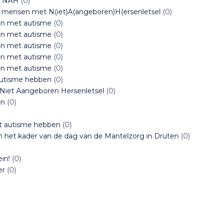
t NAH
(0)
n mensen met N(iet)A(angeboren)H(ersenletsel
(0)
en met autisme
(0)
en met autisme
(0)
en met autisme
(0)
en met autisme
(0)
en met autisme
(0)
autisme hebben
(0)
Niet Aangeboren Hersenletsel
(0)
en
(0)
t autisme hebben
(0)
in het kader van de dag van de Mantelzorg in Druten
(0)
in!
(0)
er
(0)