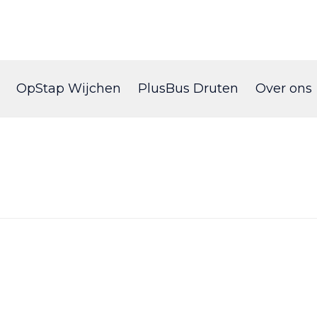
Skip
to
OpStap Wijchen
PlusBus Druten
Over ons
content