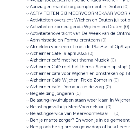
Aanvragen mantelzorgcompliment in Druten
(0)
ACTIVITEITEN BIJ MEERVOORMEKAAR VOOR
Activiteiten overzicht Wijchen en Druten juli tot
Activiteiten zomeragenda Wijchen en Druten
(0)
Activiteitenoverzicht van De Week van de Ontmo
Administratie en Formulierenteam
(0)
Afmelden voor een rit met de PlusBus of OpStap
Alzheimer Café 19 april 2023
(0)
Alzheimer café met het thema Muziek
(0)
Alzheimer Café met het thema: Samen op stap!
(
Alzheimer café voor Wijchen en omstreken op 18 j
Alzheimer Café Wijchen: Fit de Zomer in
(0)
Alzheimer café: Domotica in de zorg
(0)
Begeleiding jongeren
(0)
Belasting-invulhulpen staan weer klaar! In Wij
Belastinginvulhulp MeerVoormekaar
(0)
Belastingservice van MeerVoormekaar
(0)
Ben je mantelzorger? En woon je in de gemeen
Ben jij ook bezig om van jouw dorp of buurt een