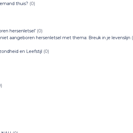
 iemand thuis?
(0)
ren hersenletsel’
(0)
niet aangeboren hersenletsel met thema: Breuk in je levenslijn
(
ndheid en Leefstijl
(0)
)