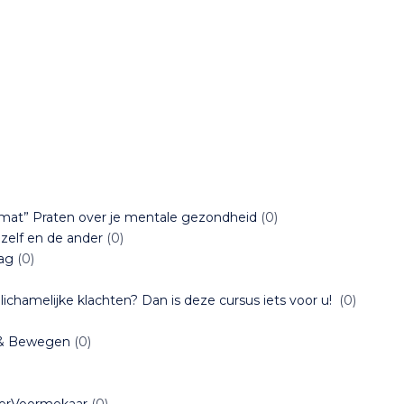
angmat” Praten over je mentale gezondheid
(0)
zelf en de ander
(0)
ag
(0)
ichamelijke klachten? Dan is deze cursus iets voor u!
(0)
n & Bewegen
(0)
eerVoormekaar
(0)