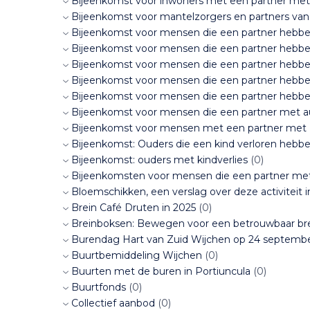
Bijeenkomst voor inwoners met een partner me
Bijeenkomst voor mantelzorgers en partners va
Bijeenkomst voor mensen die een partner hebb
Bijeenkomst voor mensen die een partner hebb
Bijeenkomst voor mensen die een partner hebb
Bijeenkomst voor mensen die een partner hebb
Bijeenkomst voor mensen die een partner hebb
Bijeenkomst voor mensen die een partner met 
Bijeenkomst voor mensen met een partner met 
Bijeenkomst: Ouders die een kind verloren hebb
Bijeenkomst: ouders met kindverlies
(0)
Bijeenkomsten voor mensen die een partner me
Bloemschikken, een verslag over deze activiteit 
Brein Café Druten in 2025
(0)
Breinboksen: Bewegen voor een betrouwbaar bre
Burendag Hart van Zuid Wijchen op 24 septemb
Buurtbemiddeling Wijchen
(0)
Buurten met de buren in Portiuncula
(0)
Buurtfonds
(0)
Collectief aanbod
(0)