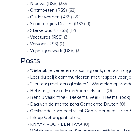
Nieuws
(
RSS
) (339)
Ontmoeten
(
RSS
) (62)
Ouder worden
(
RSS
) (26)
Seniorengids Druten
(
RSS
) (1)
Sterke buurt
(
RSS
) (12)
Vacatures
(
RSS
) (3)
Vervoer
(
RSS
) (6)
Vrijwilligerswerk
(
RSS
) (3)
Posts
“Gebruik je verleden als springplank, niet als h
Leer duidelijk communiceren met respect voor je
“Een dag met een glimlach” Wandelen op zond
Belastingservice MeerVoormekaar
(0)
Bent u vaak moe? Piekert u veel? Heeft u (ook) l
Dag van de mantelzorg Gemeente Druten
(0)
Geslaagde zomeractiviteit Geheugenbieb: Brei
Inloop Geheugenbieb
(0)
KNAAK VOOR EEN TAAK
(0)
Welzijnsbezoeken en Seniorengids Wijchen – M