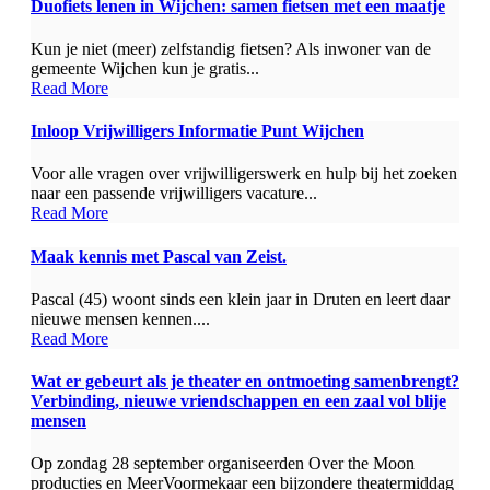
Duofiets lenen in Wijchen: samen fietsen met een maatje
Kun je niet (meer) zelfstandig fietsen? Als inwoner van de
gemeente Wijchen kun je gratis...
Read More
Inloop Vrijwilligers Informatie Punt Wijchen
Voor alle vragen over vrijwilligerswerk en hulp bij het zoeken
naar een passende vrijwilligers vacature...
Read More
Maak kennis met Pascal van Zeist.
Pascal (45) woont sinds een klein jaar in Druten en leert daar
nieuwe mensen kennen....
Read More
Wat er gebeurt als je theater en ontmoeting samenbrengt?
Verbinding, nieuwe vriendschappen en een zaal vol blije
mensen
Op zondag 28 september organiseerden Over the Moon
producties en MeerVoormekaar een bijzondere theatermiddag