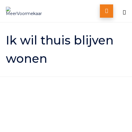

Skip
to
Ik wil thuis blijven
content
wonen