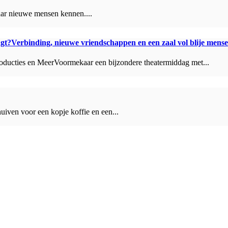
daar nieuwe mensen kennen....
ngt?Verbinding, nieuwe vriendschappen en een zaal vol blije mens
ducties en MeerVoormekaar een bijzondere theatermiddag met...
iven voor een kopje koffie en een...