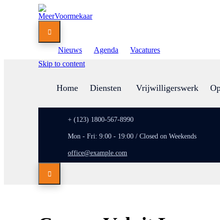

Nieuws
Agenda
Vacatures
Skip to content
Home
Diensten
Vrijwilligerswerk
Op
+ (123) 1800-567-8990
Mon - Fri: 9:00 - 19:00 / Closed on Weekends
office@example.com
