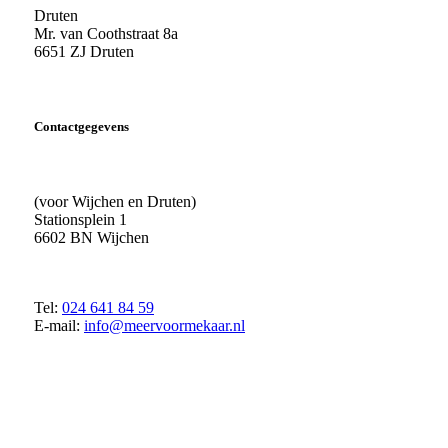
Druten
Mr. van Coothstraat 8a
6651 ZJ Druten
Contactgegevens
(voor Wijchen en Druten)
Stationsplein 1
6602 BN Wijchen
Tel:
024 641 84 59
E-mail:
info@meervoormekaar.nl
© 2018 MeerVoormekaar |
Privacyverklaring