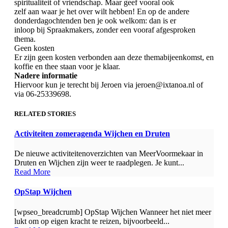
spiritualiteit of vriendschap. Maar geef vooral ook
zelf aan waar je het over wilt hebben! En op de andere
donderdagochtenden ben je ook welkom: dan is er
inloop bij Spraakmakers, zonder een vooraf afgesproken
thema.
Geen kosten
Er zijn geen kosten verbonden aan deze themabijeenkomst, en
koffie en thee staan voor je klaar.
Nadere informatie
Hiervoor kun je terecht bij Jeroen via jeroen@ixtanoa.nl of
via 06-25339698.
RELATED STORIES
Activiteiten zomeragenda Wijchen en Druten
De nieuwe activiteitenoverzichten van MeerVoormekaar in
Druten en Wijchen zijn weer te raadplegen. Je kunt...
Read More
OpStap Wijchen
[wpseo_breadcrumb] OpStap Wijchen Wanneer het niet meer
lukt om op eigen kracht te reizen, bijvoorbeeld...