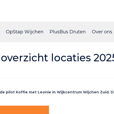
Skip
to
OpStap Wijchen
PlusBus Druten
Over ons
content
 overzicht locaties 202
e pilot Koffie met Leonie in Wijkcentrum Wijchen Zuid. 