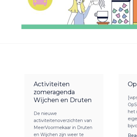
Activiteiten
Op
zomeragenda
[wp
Wijchen en Druten
OpS
het 
De nieuwe
eige
activiteitenoverzichten van
bijv
MeerVoormekaar in Druten
en Wijchen zijn weer te
Rea