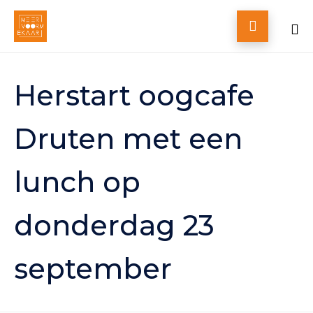

Skip
to
Herstart oogcafe
content
Druten met een
lunch op
donderdag 23
september