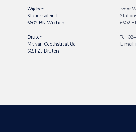
Wijchen
(voor W
Stationsplein 1
Station
6602 BN Wijchen
6602 B
n
Druten
Tel:
024
Mr. van Coothstraat 8a
E-mail:
6651 ZJ Druten