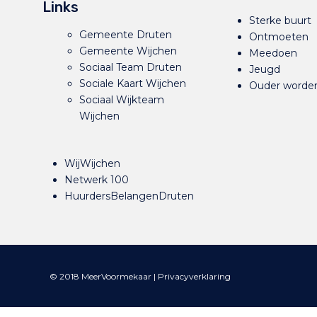
Links
Sterke buurt
Gemeente Druten
Ontmoeten
Gemeente Wijchen
Meedoen
Sociaal Team Druten
Jeugd
Sociale Kaart Wijchen
Ouder worde
Sociaal Wijkteam
Wijchen
WijWijchen
Netwerk 100
HuurdersBelangenDruten
© 2018 MeerVoormekaar |
Privacyverklaring