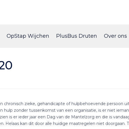
Skip
to
OpStap Wijchen
PlusBus Druten
Over ons
content
20
n chronisch zieke, gehandicapte of hulpbehoevende persoon uit 
hun hulp zonder tussenkomst van een organisatie, is er niet iem
zien is er ieder jaar een Dag van de Mantelzorg en die is vanda
en. Helaas kan dit door alle huidige maatregelen niet doorgaan.