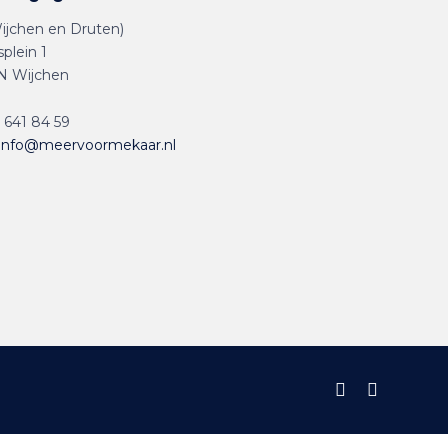
ijchen en Druten)
splein 1
N Wijchen
 641 84 59
info@meervoormekaar.nl