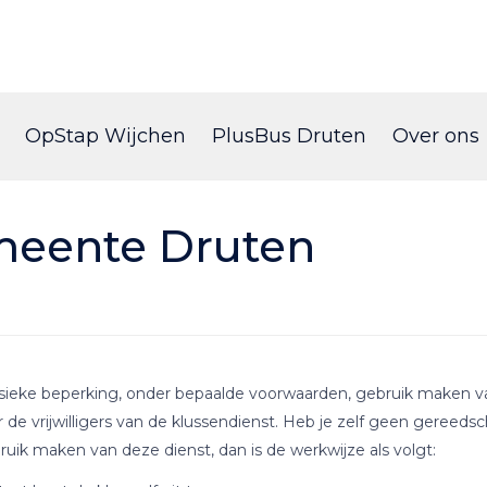
Skip
to
OpStap Wijchen
PlusBus Druten
Over ons
content
meente Druten
eke beperking, onder bepaalde voorwaarden, gebruik maken va
e vrijwilligers van de klussendienst. Heb je zelf geen gereedschap
uik maken van deze dienst, dan is de werkwijze als volgt: