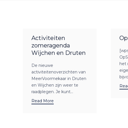
Activiteiten
Op
zomeragenda
[wp
Wijchen en Druten
OpS
het 
De nieuwe
eige
activiteitenoverzichten van
bijv
MeerVoormekaar in Druten
en Wijchen zijn weer te
Rea
raadplegen. Je kunt...
Read More