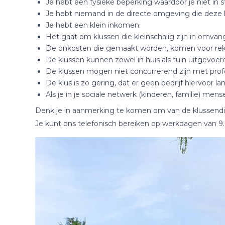
Je hebt een fysieke beperking waardoor je niet in st
Je hebt niemand in de directe omgeving die deze k
Je hebt een klein inkomen.
Het gaat om klussen die kleinschalig zijn in omva
De onkosten die gemaakt worden, komen voor reke
De klussen kunnen zowel in huis als tuin uitgevoer
De klussen mogen niet concurrerend zijn met profe
De klus is zo gering, dat er geen bedrijf hiervoor l
Als je in je sociale netwerk (kinderen, familie) me
Denk je in aanmerking te komen om van de klussendien
Je kunt ons telefonisch bereiken op werkdagen van 9.