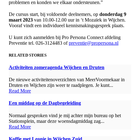
problemen en konden we elkaar ondersteunen.”
De cursus start, bij voldoende deelnemers, op
donderdag 9
maart 2023
van 10.00-12.00 uur in ‘t Mozaïek in Wijchen.
Vooraf vindt een individueel kennismakingsgesprek plaats.
U kunt zich aanmelden bij Pro Persona Connect afdeling
Preventie tel. 026-3124483 of
preventie@propersona.nl
RELATED STORIES
Activiteiten zomeragenda Wijchen en Druten
De nieuwe activiteitenoverzichten van MeerVoormekaar in
Druten en Wijchen zijn weer te raadplegen. Je kunt...
Read More
Een middag op de Dagbegeleiding
Normaal gesproken vind je mij achter mijn bureau op het
Stationsplein, maar deze woensdagmiddag zag...
Read More
Koffie met Leonie in Wijchen Zuid