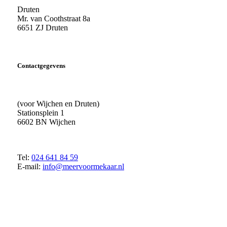
Druten
Mr. van Coothstraat 8a
6651 ZJ Druten
Contactgegevens
(voor Wijchen en Druten)
Stationsplein 1
6602 BN Wijchen
Tel:
024 641 84 59
E-mail:
info@meervoormekaar.nl
© 2018 MeerVoormekaar |
Privacyverklaring