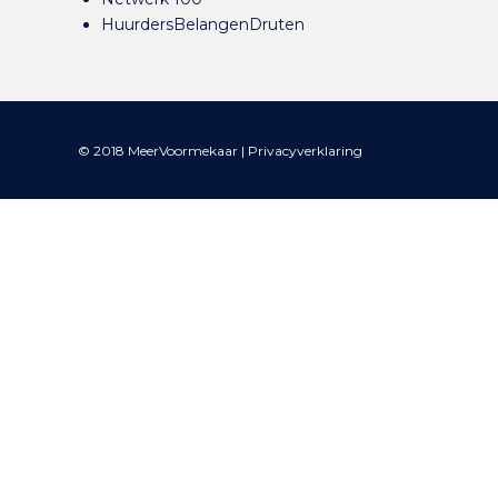
HuurdersBelangenDruten
© 2018 MeerVoormekaar |
Privacyverklaring