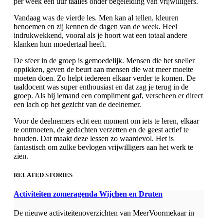
per week een uur taalles onder begeleiding van vrijwilligers.
Vandaag was de vierde les. Men kan al tellen, kleuren
benoemen en zij kennen de dagen van de week. Heel
indrukwekkend, vooral als je hoort wat een totaal andere
klanken hun moedertaal heeft.
De sfeer in de groep is gemoedelijk. Mensen die het sneller
oppikken, geven de beurt aan mensen die wat meer moeite
moeten doen. Zo helpt iedereen elkaar verder te komen. De
taaldocent was super enthousiast en dat zag je terug in de
groep. Als hij iemand een compliment gaf, verscheen er direct
een lach op het gezicht van de deelnemer.
Voor de deelnemers echt een moment om iets te leren, elkaar
te ontmoeten, de gedachten verzetten en de geest actief te
houden. Dat maakt deze lessen zo waardevol. Het is
fantastisch om zulke bevlogen vrijwilligers aan het werk te
zien.
RELATED STORIES
Activiteiten zomeragenda Wijchen en Druten
De nieuwe activiteitenoverzichten van MeerVoormekaar in