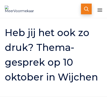

Skip
to
Heb jij het ook zo
content
druk? Thema-
gesprek op 10
oktober in Wijchen