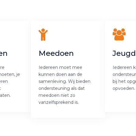
en
Meedoen
Jeugd
re
Iedereen moet mee
Iedereen 
oeten, je
kunnen doen aan de
ondersteu
eren
samenleving. Wij bieden
bij het opg
t
ondersteuning als dat
opvoeden.
raten.
meedoen niet zo
vanzelfsprekend is.