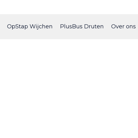
Skip
to
OpStap Wijchen
PlusBus Druten
Over ons
content