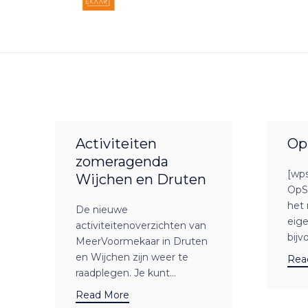
Activiteiten
Op
zomeragenda
[wp
Wijchen en Druten
OpS
het 
De nieuwe
eige
activiteitenoverzichten van
bijv
MeerVoormekaar in Druten
en Wijchen zijn weer te
Rea
raadplegen. Je kunt...
Read More