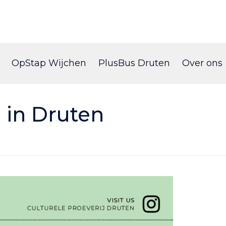
Skip
to
OpStap Wijchen
PlusBus Druten
Over ons
content
j in Druten