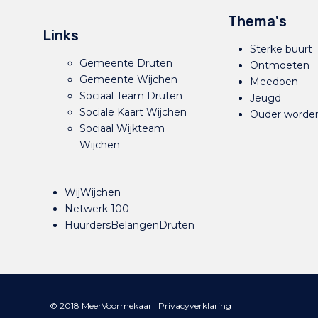
Thema's
Links
Sterke buurt
Gemeente Druten
Ontmoeten
Gemeente Wijchen
Meedoen
Sociaal Team Druten
Jeugd
Sociale Kaart Wijchen
Ouder worde
Sociaal Wijkteam
Wijchen
WijWijchen
Netwerk 100
HuurdersBelangenDruten
© 2018 MeerVoormekaar |
Privacyverklaring