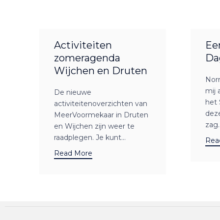
Activiteiten
Ee
zomeragenda
Da
Wijchen en Druten
Nor
mij 
De nieuwe
het 
activiteitenoverzichten van
dez
MeerVoormekaar in Druten
zag..
en Wijchen zijn weer te
raadplegen. Je kunt...
Rea
Read More