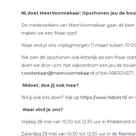
NLdoet MeerVoormekaar: Opschonen jeu de boule
De medewerkers van MeerVoormekaar gaan dit keer aan
maken we een frisse start!
Waar vind je ons: vrijdagmorgen 11 maart tussen 10:00
We zien dit opschonen ook letterlijk als een frisse 
doen we door i.s.m. het wijkcentrum een jeu de boul
t.oosterbaan@meervoormekaar.nl
of bel 0683014571.
Nldoet, doe jij ook mee?
Wil jij ook iets doen? Kijk op
https://www.nldoet.nl/
en v
Waar vind je ons?
Vrijdag 28 mei van 10.30 tot 12.30 uur in Middelveld: in
Zaterdag 29 mei van 10.30 tot 12.30 uur in de Nijenkam