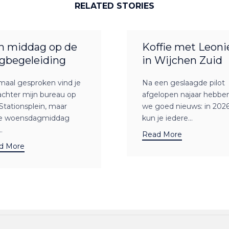
RELATED STORIES
n middag op de
Koffie met Leoni
gbegeleiding
in Wijchen Zuid
maal gesproken vind je
Na een geslaagde pilot
achter mijn bureau op
afgelopen najaar hebbe
Stationsplein, maar
we goed nieuws: in 202
e woensdagmiddag
kun je iedere...
.
Read More
d More