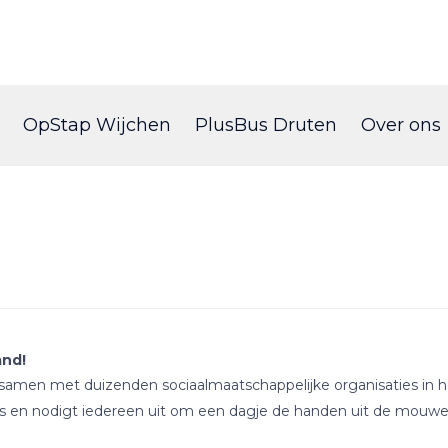
Skip
to
OpStap Wijchen
PlusBus Druten
Over ons
content
and!
samen met duizenden sociaalmaatschappelijke organisaties in het
ghts en nodigt iedereen uit om een dagje de handen uit de mouwe