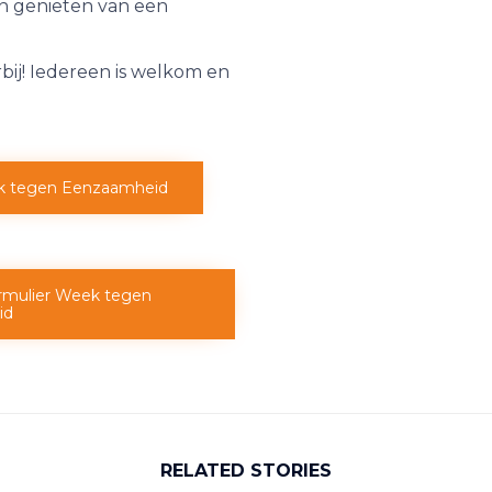
n genieten van een
ij! Iedereen is welkom en
k tegen Eenzaamheid
rmulier Week tegen
id
RELATED STORIES