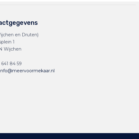
actgegevens
ijchen en Druten)
splein 1
N Wijchen
 641 84 59
info@meervoormekaar.nl