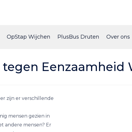
Skip
to
OpStap Wijchen
PlusBus Druten
Over ons
content
tegen Eenzaamheid W
r zijn er verschillende
einig mensen gezien in
met andere mensen? Er