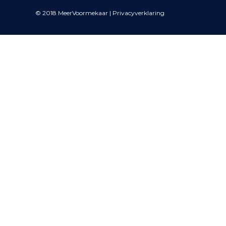
© 2018 MeerVoormekaar |
Privacyverklaring