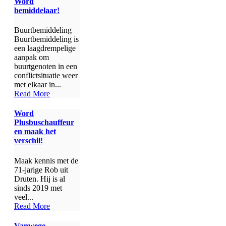
Word
bemiddelaar!
Buurtbemiddeling
Buurtbemiddeling is
een laagdrempelige
aanpak om
buurtgenoten in een
conflictsituatie weer
met elkaar in...
Read More
Word
Plusbuschauffeur
en maak het
verschil!
Maak kennis met de
71-jarige Rob uit
Druten. Hij is al
sinds 2019 met
veel...
Read More
Vanwege