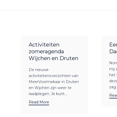
Activiteiten
Ee
zomeragenda
Da
Wijchen en Druten
Nor
mij 
De nieuwe
het 
activiteitenoverzichten van
dez
MeerVoormekaar in Druten
zag..
en Wijchen zijn weer te
raadplegen. Je kunt...
Rea
Read More