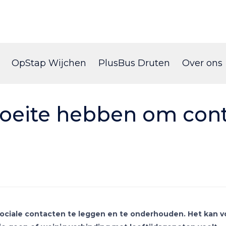
Skip
to
OpStap Wijchen
PlusBus Druten
Over ons
content
moeite hebben om con
ociale contacten te leggen en te onderhouden. Het kan voo