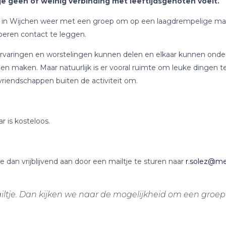
je geen of weinig verbinding met leeftijdsgenoten voelt.
in Wijchen weer met een groep om op een laagdrempelige mani
oberen contact te leggen.
ze ervaringen en worstelingen kunnen delen en elkaar kunnen o
 maken. Maar natuurlijk is er vooral ruimte om leuke dingen te
 vriendschappen buiten de activiteit om.
 is kosteloos.
je dan vrijblijvend aan door een mailtje te sturen naar
r.solez@me
iltje. Dan kijken we naar de mogelijkheid om een groep v