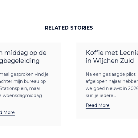
RELATED STORIES
n middag op de
Koffie met Leoni
gbegeleiding
in Wijchen Zuid
maal gesproken vind je
Na een geslaagde pilot
achter mijn bureau op
afgelopen najaar hebbe
Stationsplein, maar
we goed nieuws: in 202
e woensdagmiddag
kun je iedere...
.
Read More
d More