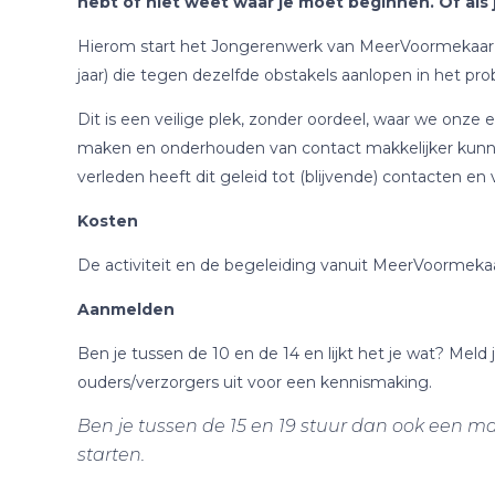
hebt of niet weet waar je moet beginnen. Of als 
Hierom start het Jongerenwerk van MeerVoormekaar 
jaar) die tegen dezelfde obstakels aanlopen in het pr
Dit is een veilige plek, zonder oordeel, waar we on
maken en onderhouden van contact makkelijker kunnen
verleden heeft dit geleid tot (blijvende) contacten en
Kosten
De activiteit en de begeleiding vanuit MeerVoormekaar
Aanmelden
Ben je tussen de 10 en de 14 en lijkt het je wat? Meld 
ouders/verzorgers uit voor een kennismaking.
Ben je tussen de 15 en 19 stuur dan ook een ma
starten.