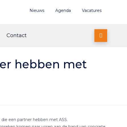
Nieuws
Agenda
Vacatures
Contact

ner hebben met
n die een partner hebben met ASS.
espreken komen naar voren aan de hand van concrete