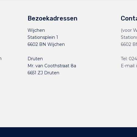
Bezoekadressen
Cont
Wijchen
(voor W
Stationsplein 1
Station
6602 BN Wijchen
6602 B
n
Druten
Tel:
024
Mr. van Coothstraat 8a
E-mail:
6651 ZJ Druten