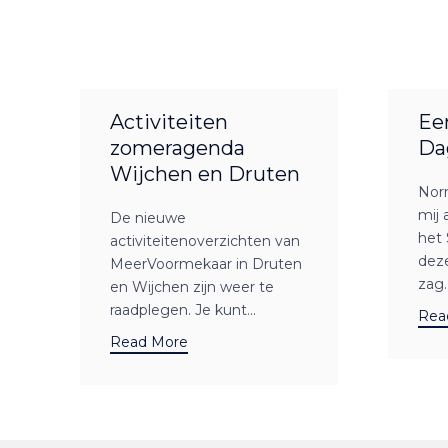
Activiteiten
Ee
zomeragenda
Da
Wijchen en Druten
Nor
mij 
De nieuwe
het 
activiteitenoverzichten van
dez
MeerVoormekaar in Druten
zag..
en Wijchen zijn weer te
raadplegen. Je kunt...
Rea
Read More