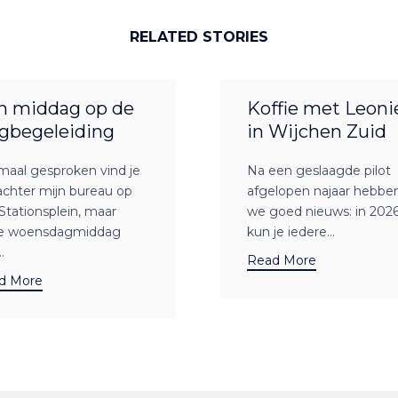
RELATED STORIES
n middag op de
Koffie met Leoni
gbegeleiding
in Wijchen Zuid
maal gesproken vind je
Na een geslaagde pilot
achter mijn bureau op
afgelopen najaar hebbe
Stationsplein, maar
we goed nieuws: in 202
e woensdagmiddag
kun je iedere...
.
Read More
d More