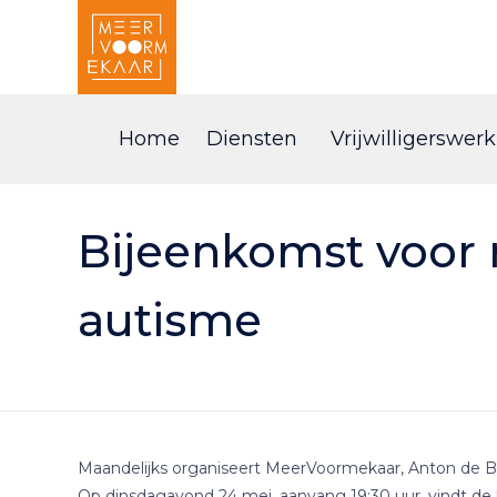
Home
Diensten
Vrijwilligerswerk
Bijeenkomst voor
autisme
Maandelijks organiseert MeerVoormekaar, Anton de B
Op dinsdagavond 24 mei, aanvang 19:30 uur, vindt d