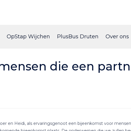
Skip
to
OpStap Wijchen
PlusBus Druten
Over ons
content
 mensen die een part
oer en Heidi, als ervaringsgenoot een bijeenkomst voor mense
e komende bijeenkomst plaats. De onderwerpen die we zullen b