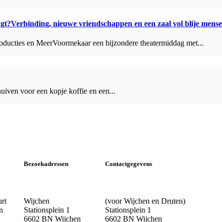
ngt?Verbinding, nieuwe vriendschappen en een zaal vol blije mens
ducties en MeerVoormekaar een bijzondere theatermiddag met...
iven voor een kopje koffie en een...
Bezoekadressen
Contactgegevens
urt
Wijchen
(voor Wijchen en Druten)
n
Stationsplein 1
Stationsplein 1
6602 BN Wijchen
6602 BN Wijchen