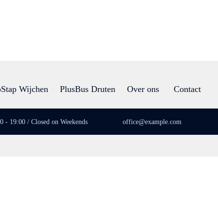
Stap Wijchen
PlusBus Druten
Over ons
Contact
00 - 19:00 / Closed on Weekends
office@example.com