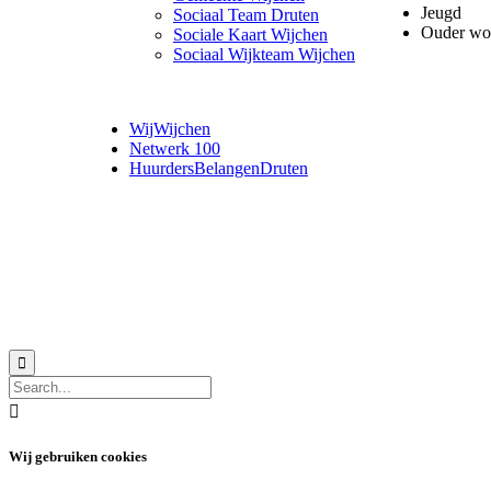
Jeugd
Sociaal Team Druten
Ouder wo
Sociale Kaart Wijchen
Sociaal Wijkteam Wijchen
WijWijchen
Netwerk 100
HuurdersBelangenDruten
© 2018 MeerVoormekaar |
Privacyverklaring


Wij gebruiken cookies