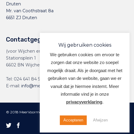
Druten
Mr. van Coothstraat 8a
6651 ZJ Druten
Contactgegevens
Wij gebruiken cookies
(voor Wijchen en Druten)
We gebruiken cookies om ervoor te
Stationsplein 1
zorgen dat onze website zo soepel
6602 BN Wijchen
mogelijk draait. Als je doorgaat met het
gebruiken van de website, gaan we er
Tel:
024 641 84 59
E-mail:
info@meervoormekaar.nl
vanuit dat je hiermee instemt. Meer
informatie vind je in onze
privacyverklaring
.
© 2018 MeerVoormekaar |
Privacyverklaring
Accepteren
Afwijzen