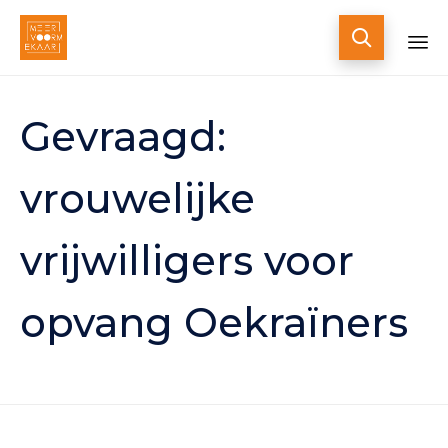

Skip
to
Gevraagd:
content
vrouwelijke
vrijwilligers voor
opvang Oekraïners