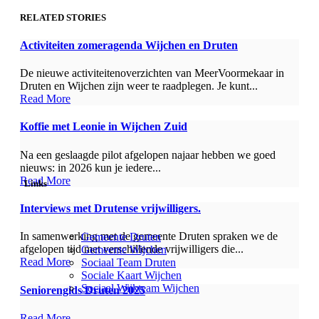
RELATED STORIES
Activiteiten zomeragenda Wijchen en Druten
De nieuwe activiteitenoverzichten van MeerVoormekaar in
Druten en Wijchen zijn weer te raadplegen. Je kunt...
Read More
Koffie met Leonie in Wijchen Zuid
Na een geslaagde pilot afgelopen najaar hebben we goed
nieuws: in 2026 kun je iedere...
Read More
Links
Interviews met Drutense vrijwilligers.
In samenwerking met de gemeente Druten spraken we de
Gemeente Druten
afgelopen tijd met verschillende vrijwilligers die...
Gemeente Wijchen
Read More
Sociaal Team Druten
Sociale Kaart Wijchen
Sociaal Wijkteam Wijchen
Seniorengids Druten 2025
Read More