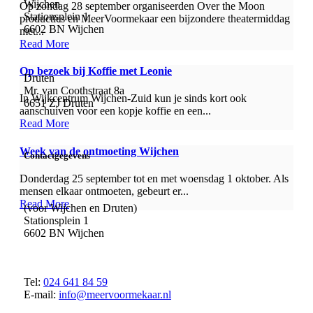
Wijchen
Op zondag 28 september organiseerden Over the Moon
Stationsplein 1
producties en MeerVoormekaar een bijzondere theatermiddag
6602 BN Wijchen
met...
Read More
Op bezoek bij Koffie met Leonie
Druten
Mr. van Coothstraat 8a
In Wijkcentrum Wijchen-Zuid kun je sinds kort ook
6651 ZJ Druten
aanschuiven voor een kopje koffie en een...
Read More
Week van de ontmoeting Wijchen
Contactgegevens
Donderdag 25 september tot en met woensdag 1 oktober. Als
mensen elkaar ontmoeten, gebeurt er...
Read More
(voor Wijchen en Druten)
Stationsplein 1
6602 BN Wijchen
Tel:
024 641 84 59
E-mail:
info@meervoormekaar.nl