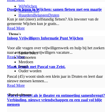
WijWijchen
Duofiets lenen in Wijchen: samen fietsen met een maatje
Netwerk 100
HuurdersBelangenDruten
Kun je niet (meer) zelfstandig fietsen? Als inwoner van de
gemeente Wijchen kun je gratis...
Read More
Thema's
Inloop Vrijwilligers Informatie Punt Wijchen
Voor alle vragen over vrijwilligerswerk en hulp bij het zoeken
naar een passende vrijwilligers vacature...
Sterke buurt
Read More
Ontmoeten
Meedoen
Jeugd
Maak kennis met Pascal van Zeist.
Ouder worden
Pascal (45) woont sinds een klein jaar in Druten en leert daar
nieuwe mensen kennen....
Read More
Bezoekadressen
Wat er gebeurt als je theater en ontmoeting samenbrengt?
Verbinding, nieuwe vriendschappen en een zaal vol blije
mensen