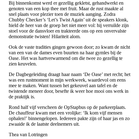
Bij binnenkomst werd er gezellig gekletst, gehandwerkt en
genoten van een kop thee met fruit. Maar de rust maakte al
snel plaats voor plezier toen de muziek aanging. Zodra
Chubby Checker’s ‘Let’s Twist Again’ uit de speakers klonk,
hield de heer van de groep het niet meer vol: hij verruilde zijn
stoel voor de dansvloer en trakteerde ons op een onvervalste
demonstratie twisten! Hilariteit alom.
Ook de vaste tradities gingen gewoon door; zo kwam de nicht
van een van de dames even buurten na haar gymles bij de
Oase. Het was hartverwarmend om die twee zo gezellig te
zien keuvelen.
De Dagbegeleiding draagt haar naam ‘De Oase’ met recht; het
was een rustmoment in mijn werkweek, waardevol om eens
mee te maken. Want tussen het gekeuvel aan tafel en de
twistende meneer door, besefte ik weer hoe mooi ons werk in
de praktijk is.
Rond half vijf verscheen de OpStapbus op de parkeerplaats.
De chauffeur kwam met een vrolijke: ‘Ik kom vijf mensen
ophalen!’ binnengelopen. Iedereen pakte zijn of haar jas en zo
zwaaide ik de laatste deelnemers uit.
Thea van Lotringen