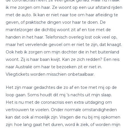
de coronacrisis heeft ze veel geluk gehad. Maar nu maak
ik me zorgen om haar. Ze woont op een uur afstand rijden
met de auto. Ik kan er niet naar toe om haar afleiding te
geven, of praktische dingen voor haar te doen. De
mantelzorger die dichtbij woont zit af en toe met de
handen in het haar. Telefonisch overleg lost ook veel op,
maar het vervelende gevoel om er niet te zijn, dat knaagt.
Ook heb ik zorgen om mijn dochter die in het buitenland
woont. Zij is haar baan kwijt. Kan ze zich redden? Een reis
naar Australië om haar te bezoeken zit er niet in.
Vliegtickets worden misschien onbetaalbaar.
Het zijn maar gedachtes die zo af en toe met mij op de
loop gaan. Soms houdt dit mij ’s nachts uit mijn slaap.
Het is nu met de coronacrisis een extra uitdaging om
vertrouwen te voelen. Onder normale omstandigheden
kan dat ook al moeilijk zijn. Vragen die nu bij mij opkomen
zijn: hoe lang gaat het duren, word ik ziek, of worden mijn