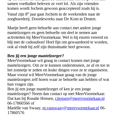
samen voetballen beleven ze veel lol. Als zijn vrienden
komen wordt Jochem gewoon geaccepteerd zoals hij is.
e
Vanaf zijn 8
jaar gaat Jochem in de weekenden naar de
zorgboerderij. Doordeweeks naar De Kom in Druten.
Marijn heeft geen behoefte aan contact met andere jonge
mantelzorgers en geen behoefte om deel te nemen aan
activiteiten bij MeerVoormekaar. Wel is hij enorm vereerd en
blij met de cadeaubon! Heel fijn om gewaardeerd te worden,
ook al vindt hij zelf zijn thuissituatie heel gewoon.
Ben jij een jonge mantelzorger?
MeerVoormekaar wil graag in contact komen met jonge
mantelzorgers. Om ze te kunnen ondersteunen, ze af en toe in
het zonnetje te zetten en leuke dingen voor ze te organiseren.
Maar vooral wil MeerVoormekaar graag van de jonge
mantelzorgers zelf horen waar ze behoefte aan hebben of wat
hun vragen zijn.
Ben jij een jonge mantelzorger of ken je een jonge
mantelzorger? Neem dan contact op met MeerVoormekaar.
Dat kan bij Rosalie Hensen,
r.hensen@meervoormekaar.nl
06-17860566 of
Mariëlle van Swaay,
m.vanswaay@meervoormekaar.nl
06-
17860576