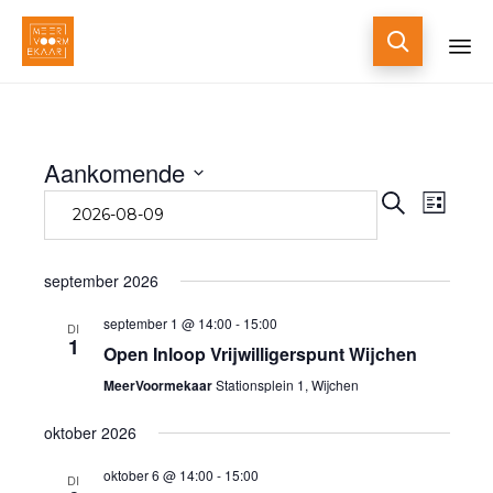

Skip
to
content
Aankomende
Eve
Zoeken
Selecteer
Evene
Lijst
een
wee
datum.
navi
Zoeke
september 2026
en
september 1 @ 14:00
-
15:00
DI
1
Open Inloop Vrijwilligerspunt Wijchen
weerg
MeerVoormekaar
Stationsplein 1, Wijchen
oktober 2026
naviga
oktober 6 @ 14:00
-
15:00
DI