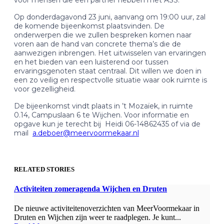
Op donderdagavond 23 juni, aanvang om 19:00 uur, zal
de komende bijeenkomst plaatsvinden. De
onderwerpen die we zullen bespreken komen naar
voren aan de hand van concrete thema’s die de
aanwezigen inbrengen. Het uitwisselen van ervaringen
en het bieden van een luisterend oor tussen
ervaringsgenoten staat centraal. Dit willen we doen in
een zo veilig en respectvolle situatie waar ook ruimte is
voor gezelligheid.
De bijeenkomst vindt plaats in ’t Mozaïek, in ruimte
0.14, Campuslaan 6 te Wijchen. Voor informatie en
opgave kun je terecht bij Heidi 06-14862435 of via de
mail
a.deboer@meervoormekaar.nl
RELATED STORIES
Activiteiten zomeragenda Wijchen en Druten
De nieuwe activiteitenoverzichten van MeerVoormekaar in
Druten en Wijchen zijn weer te raadplegen. Je kunt...