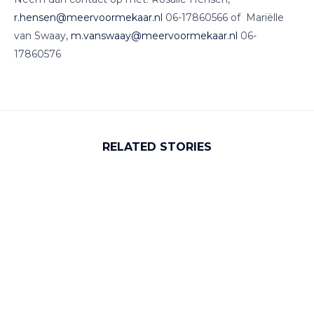
r.hensen@meervoormekaar.nl
06-17860566 of Mariëlle
van Swaay,
m.vanswaay@meervoormekaar.nl
06-
17860576
RELATED STORIES