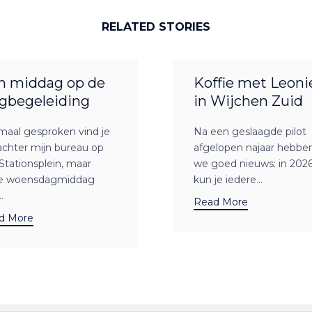
RELATED STORIES
n middag op de
Koffie met Leoni
gbegeleiding
in Wijchen Zuid
maal gesproken vind je
Na een geslaagde pilot
achter mijn bureau op
afgelopen najaar hebbe
Stationsplein, maar
we goed nieuws: in 202
e woensdagmiddag
kun je iedere...
.
Read More
d More