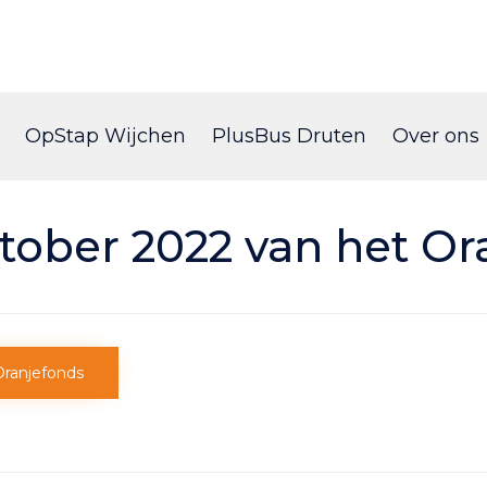
Skip
to
OpStap Wijchen
PlusBus Druten
Over ons
content
tober 2022 van het Or
Oranjefonds