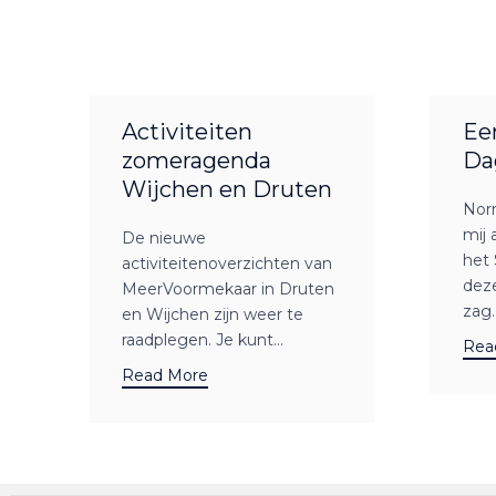
Activiteiten
Ee
zomeragenda
Da
Wijchen en Druten
Nor
mij 
De nieuwe
het 
activiteitenoverzichten van
dez
MeerVoormekaar in Druten
zag..
en Wijchen zijn weer te
raadplegen. Je kunt...
Rea
Read More