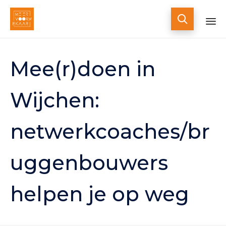

Skip
to
Mee(r)doen in
content
Wijchen:
netwerkcoaches/br
uggenbouwers
helpen je op weg