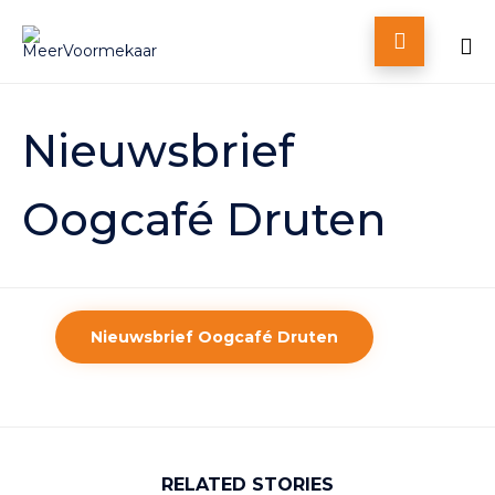

Skip
to
Nieuwsbrief
content
Oogcafé Druten
Nieuwsbrief Oogcafé Druten
RELATED STORIES