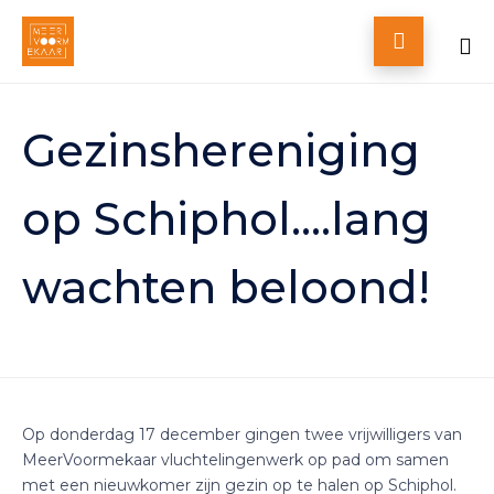

Skip
to
Gezinshereniging
content
op Schiphol….lang
wachten beloond!
Op donderdag 17 december gingen twee vrijwilligers van
MeerVoormekaar vluchtelingenwerk op pad om samen
met een nieuwkomer zijn gezin op te halen op Schiphol.