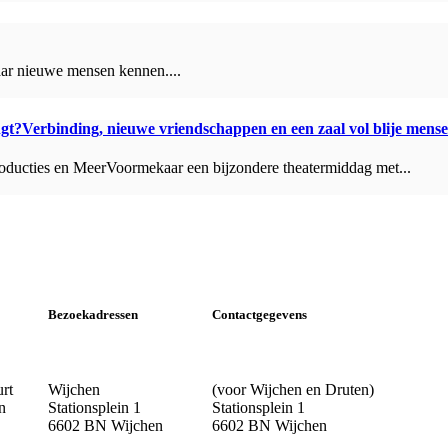
daar nieuwe mensen kennen....
ngt?Verbinding, nieuwe vriendschappen en een zaal vol blije mens
ducties en MeerVoormekaar een bijzondere theatermiddag met...
Bezoekadressen
Contactgegevens
urt
Wijchen
(voor Wijchen en Druten)
n
Stationsplein 1
Stationsplein 1
6602 BN Wijchen
6602 BN Wijchen