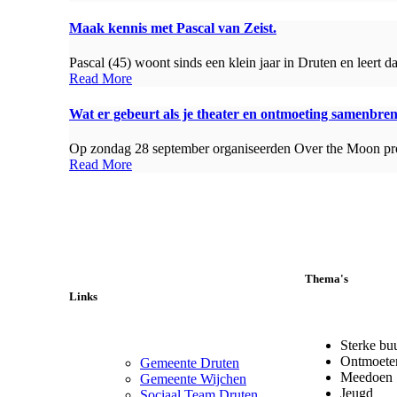
Maak kennis met Pascal van Zeist.
Pascal (45) woont sinds een klein jaar in Druten en leert 
Read More
Wat er gebeurt als je theater en ontmoeting samenbre
Op zondag 28 september organiseerden Over the Moon pro
Read More
Thema's
Links
Sterke bu
Ontmoete
Gemeente Druten
Meedoen
Gemeente Wijchen
Jeugd
Sociaal Team Druten