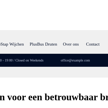
Stap Wijchen
PlusBus Druten
Over ons
Contact
00 - 19:00 / Closed on Weekends
office@example.com
 voor een betrouwbaar br