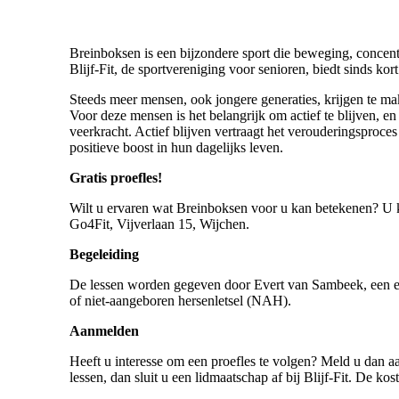
Breinboksen is een bijzondere sport die beweging, concent
Blijf-Fit, de sportvereniging voor senioren, biedt sinds ko
Steeds meer mensen, ook jongere generaties, krijgen te m
Voor deze mensen is het belangrijk om actief te blijven, en
veerkracht. Actief blijven vertraagt het verouderingsproc
positieve boost in hun dagelijks leven.
Gratis proefles!
Wilt u ervaren wat Breinboksen voor u kan betekenen? U ku
Go4Fit, Vijverlaan 15, Wijchen.
Begeleiding
De lessen worden gegeven door Evert van Sambeek, een erv
of niet-aangeboren hersenletsel (NAH).
Aanmelden
Heeft u interesse om een proefles te volgen? Meld u dan aan 
lessen, dan sluit u een lidmaatschap af bij Blijf-Fit. De ko