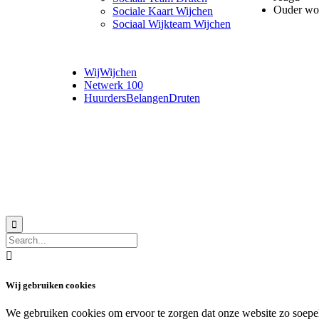
Ouder wo
Sociale Kaart Wijchen
Sociaal Wijkteam Wijchen
WijWijchen
Netwerk 100
HuurdersBelangenDruten
© 2018 MeerVoormekaar |
Privacyverklaring


Wij gebruiken cookies
We gebruiken cookies om ervoor te zorgen dat onze website zo soepel m