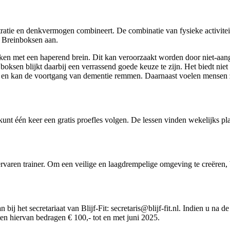
ratie en denkvermogen combineert. De combinatie van fysieke activiteit
rt Breinboksen aan.
aken met een haperend brein. Dit kan veroorzaakt worden door niet-aa
 boksen blijkt daarbij een verrassend goede keuze te zijn. Het biedt nie
es en kan de voortgang van dementie remmen. Daarnaast voelen mensen zi
nt één keer een gratis proefles volgen. De lessen vinden wekelijks pl
aren trainer. Om een veilige en laagdrempelige omgeving te creëren, 
bij het secretariaat van Blijf-Fit: secretaris@blijf-fit.nl. Indien u na d
sten hiervan bedragen € 100,- tot en met juni 2025.