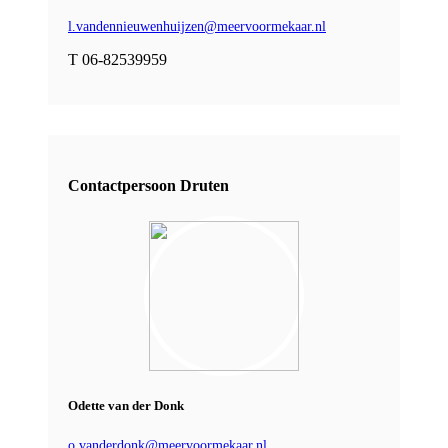
l.vandennieuwenhuijzen@meervoormekaar.nl
T 06-82539959
Contactpersoon Druten
Odette van der Donk
o.vanderdonk@meervoormekaar.nl