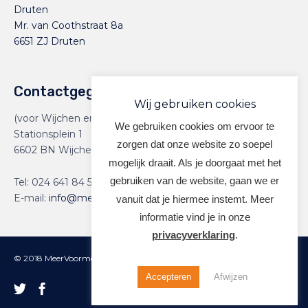
Druten
Mr. van Coothstraat 8a
6651 ZJ Druten
Contactgegevens
Wij gebruiken cookies
(voor Wijchen en Druten)
We gebruiken cookies om ervoor te
Stationsplein 1
zorgen dat onze website zo soepel
6602 BN Wijchen
mogelijk draait. Als je doorgaat met het
gebruiken van de website, gaan we er
Tel:
024 641 84 59
E-mail:
info@meervoormekaar.nl
vanuit dat je hiermee instemt. Meer
informatie vind je in onze
privacyverklaring
.
© 2018 MeerVoormekaar |
Privacyverklaring
Accepteren
Afwijzen