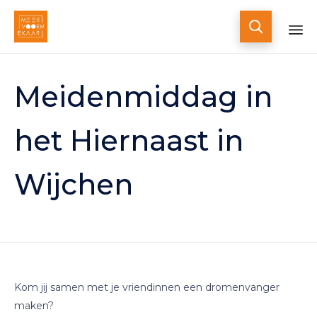

Skip
to
Meidenmiddag in
content
het Hiernaast in
Wijchen
Kom jij samen met je vriendinnen een dromenvanger
maken?