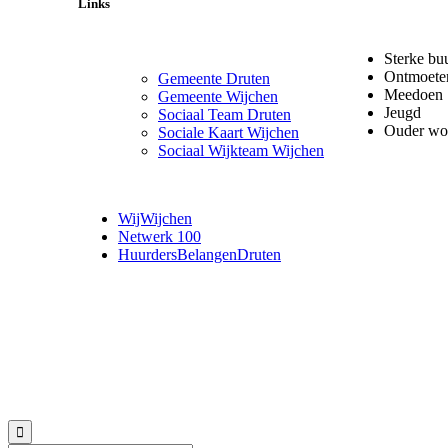
Links
Sterke bu
Ontmoete
Gemeente Druten
Meedoen
Gemeente Wijchen
Jeugd
Sociaal Team Druten
Ouder wo
Sociale Kaart Wijchen
Sociaal Wijkteam Wijchen
WijWijchen
Netwerk 100
HuurdersBelangenDruten
© 2018 MeerVoormekaar |
Privacyverklaring
