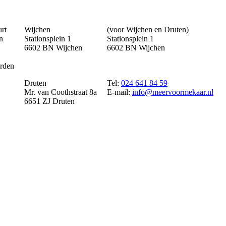
urt
Wijchen
(voor Wijchen en Druten)
n
Stationsplein 1
Stationsplein 1
6602 BN Wijchen
6602 BN Wijchen
rden
Druten
Tel:
024 641 84 59
Mr. van Coothstraat 8a
E-mail:
info@meervoormekaar.nl
6651 ZJ Druten