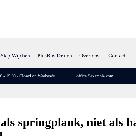
Stap Wijchen
PlusBus Druten
Over ons
Contact
00 - 19:00 / Closed on Weekends
office@example.com
als springplank, niet als 