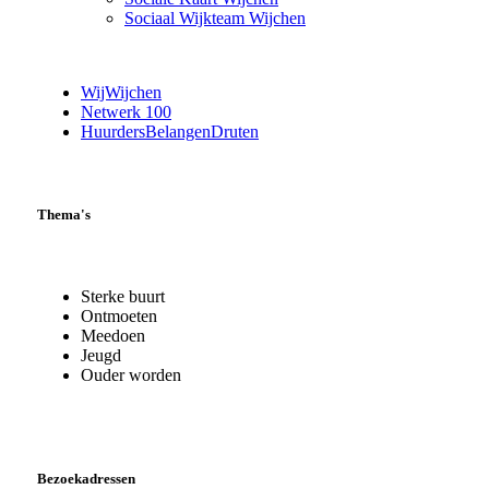
Sociaal Wijkteam Wijchen
WijWijchen
Netwerk 100
HuurdersBelangenDruten
Thema's
Sterke buurt
Ontmoeten
Meedoen
Jeugd
Ouder worden
Bezoekadressen