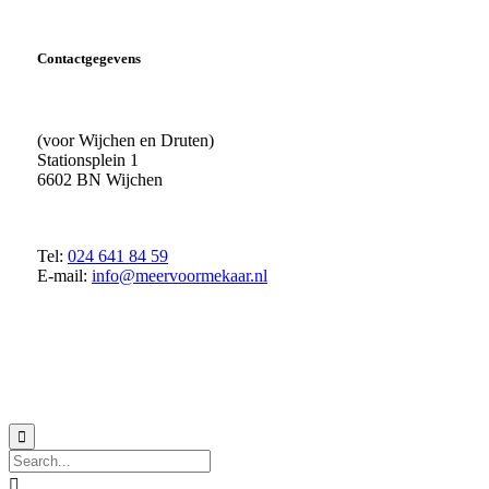
Contactgegevens
(voor Wijchen en Druten)
Stationsplein 1
6602 BN Wijchen
Tel:
024 641 84 59
E-mail:
info@meervoormekaar.nl
© 2018 MeerVoormekaar |
Privacyverklaring

