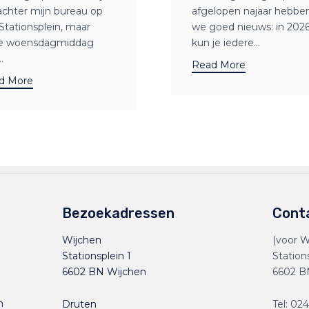
achter mijn bureau op
afgelopen najaar hebbe
Stationsplein, maar
we goed nieuws: in 202
e woensdagmiddag
kun je iedere...
.
Read More
d More
Bezoekadressen
Cont
Wijchen
(voor W
Stationsplein 1
Station
6602 BN Wijchen
6602 B
n
Druten
Tel:
024