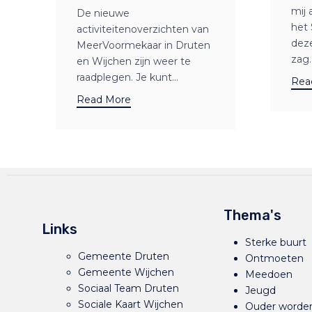
mij 
De nieuwe
het 
activiteitenoverzichten van
dez
MeerVoormekaar in Druten
zag..
en Wijchen zijn weer te
raadplegen. Je kunt...
Rea
Read More
Thema's
Links
Sterke buurt
Gemeente Druten
Ontmoeten
Gemeente Wijchen
Meedoen
Sociaal Team Druten
Jeugd
Sociale Kaart Wijchen
Ouder worde