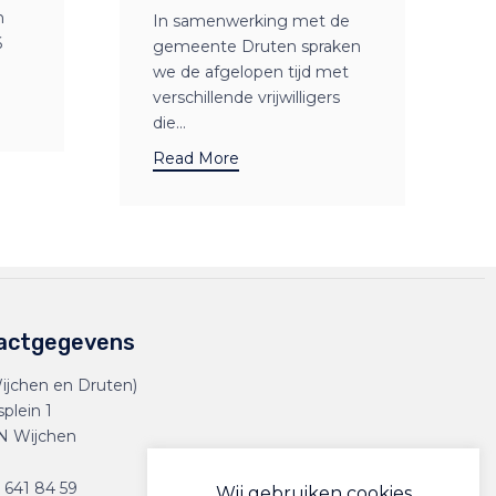
n
In samenwerking met de
6
gemeente Druten spraken
we de afgelopen tijd met
verschillende vrijwilligers
die...
Read More
actgegevens
ijchen en Druten)
splein 1
N Wijchen
 641 84 59
Wij gebruiken cookies