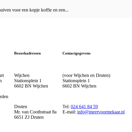
iven voor een kopje koffie en een...
Bezoekadressen
Contactgegevens
urt
Wijchen
(voor Wijchen en Druten)
n
Stationsplein 1
Stationsplein 1
6602 BN Wijchen
6602 BN Wijchen
rden
Druten
Tel:
024 641 84 59
Mr. van Coothstraat 8a
E-mail:
info@meervoormekaar.nl
6651 ZJ Druten