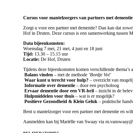
Cursus voor mantelzorgers van partners met dementie
Zorgt u voor een partner met dementie? Dan kan dat zowel
Hof in Druten. Deze cursus is een samenwerking tussen M
Data bijeenkomsten:
Woensdag 7 mei, 21 mei, 4 juni en 18 juni
Tijd:
13.30 – 15.15 uur
Locatie:
De Hof, Druten
Tijdens deze bijeenkomsten komen verschillende thema’s a
Balans vinden
– met de methode
‘Bordje Vol’
Waar kunt u terecht voor hulp?
– overzicht van mogel
Informatie over dementie
– door een psycholoog
Ervaar dementie door een VR-bril
– inzicht in de bele
Hulpmiddelen voor thuis
– wat is er mogelijk?
Positieve Gezondheid & Klein Geluk
– praktische handv
Bent u mantelzorger voor een partner met dementie en wil
Aanmelden kan bij Mariëlle van Swaay via m.vanswaay@