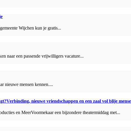
je
 gemeente Wijchen kun je gratis...
ken naar een passende vrijwilligers vacature...
daar nieuwe mensen kennen....
ngt?Verbinding, nieuwe vriendschappen en een zaal vol blije mens
ducties en MeerVoormekaar een bijzondere theatermiddag met...