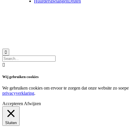
HuurdersBelangenDruten
© 2018 MeerVoormekaar |
Privacyverklaring


Wij gebruiken cookies
We gebruiken cookies om ervoor te zorgen dat onze website zo soepel m
privacyverklaring
.
Accepteren
Afwijzen
Sluiten