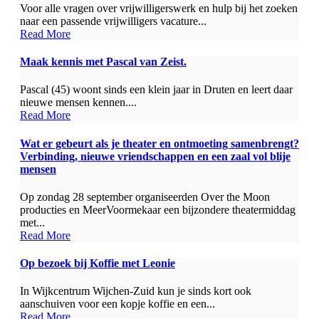
Voor alle vragen over vrijwilligerswerk en hulp bij het zoeken
naar een passende vrijwilligers vacature...
Read More
Maak kennis met Pascal van Zeist.
Pascal (45) woont sinds een klein jaar in Druten en leert daar
nieuwe mensen kennen....
Read More
Wat er gebeurt als je theater en ontmoeting samenbrengt?
Verbinding, nieuwe vriendschappen en een zaal vol blije
mensen
Op zondag 28 september organiseerden Over the Moon
producties en MeerVoormekaar een bijzondere theatermiddag
met...
Read More
Op bezoek bij Koffie met Leonie
In Wijkcentrum Wijchen-Zuid kun je sinds kort ook
aanschuiven voor een kopje koffie en een...
Read More