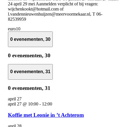
24 april 29 mei Aanmelden verplicht of bij vragen:
wijchenkookt@hotmail.com of
l.vandennieuwenhuijzen@meervoormekaar.nl, T 06-
82539959
euro10
0 evenementen,
30
0 evenementen,
30
0 evenementen,
31
0 evenementen,
31
april 27
april 27 @ 10:00
-
12:00
Koffie met Leonie in ’t Achterom
april 28