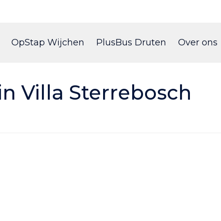
Skip
to
OpStap Wijchen
PlusBus Druten
Over ons
content
in Villa Sterrebosch