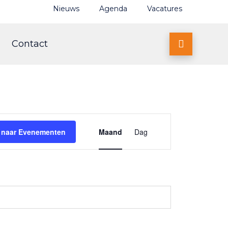
Nieuws
Agenda
Vacatures
Contact

Evenement
 naar Evenementen
Maand
Dag
weergaven
navigatie