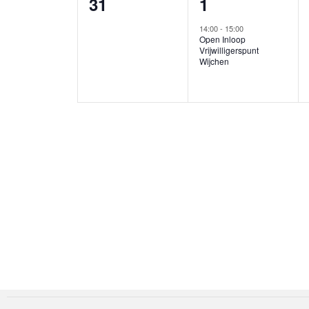
0
1
31
1
evenementen,
evenement,
14:00
-
15:00
Open Inloop
Vrijwilligerspunt
Wijchen