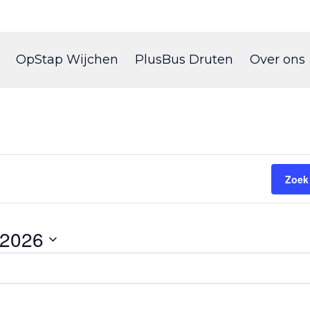
Skip
to
OpStap Wijchen
PlusBus Druten
Over ons
content
Zoek
 2026