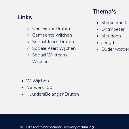
Thema's
Links
Sterke buurt
Gemeente Druten
Ontmoeten
Gemeente Wijchen
Meedoen
Sociaal Team Druten
Jeugd
Sociale Kaart Wijchen
Ouder worde
Sociaal Wijkteam
Wijchen
WijWijchen
Netwerk 100
HuurdersBelangenDruten
© 2018 MeerVoormekaar |
Privacyverklaring