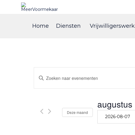
Home
Diensten
Vrijwilligerswerk
Evenementen
Vul
een
keyword
Zoeken
in.
Zoek
augustus
en
voor
Evenementen
Deze maand
Selecteer
met
een
weergeven
keyword.
datum.