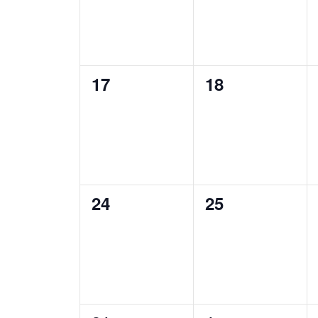
0
0
17
18
evenementen,
evenementen,
0
0
24
25
evenementen,
evenementen,