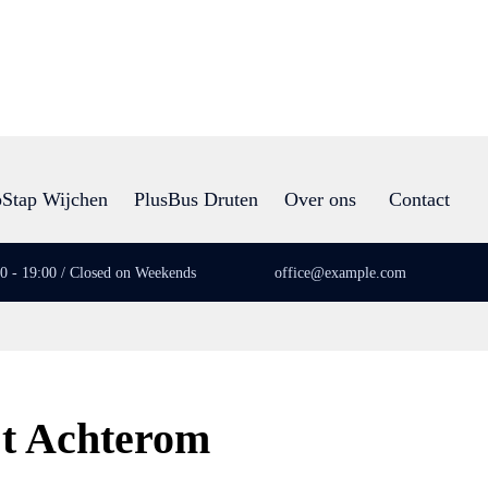
Stap Wijchen
PlusBus Druten
Over ons
Contact
00 - 19:00 / Closed on Weekends
office@example.com
’t Achterom