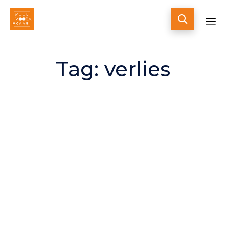

Skip
to
Tag:
verlies
content