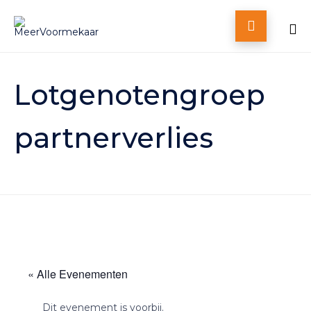

Skip
to
Lotgenotengroep
content
partnerverlies
« Alle Evenementen
Dit evenement is voorbij.