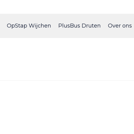
Skip
to
OpStap Wijchen
PlusBus Druten
Over ons
content