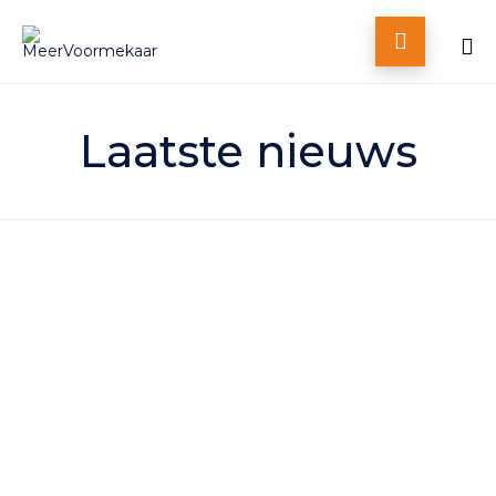

Skip
to
Laatste nieuws
content