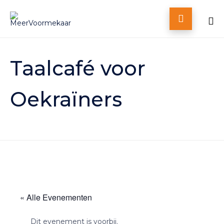

Skip
to
Taalcafé voor
content
Oekraïners
« Alle Evenementen
Dit evenement is voorbij.